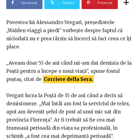
Facebook
Twitter
Pinterest
Povestea lui Alessandro Vergari, președintele
„Walden viaggi a piedi” vorbește despre faptul că
niciodată nu e prea târziu să încerci să faci ceea ce îți
place.
„Aveam doar 55 de ani când mi-am dat demisia de la
Poștă pentru a începe o nouă viață”, spune fostul
poștaș, citat de
Corriere della Sera.
Vergari lucra la Poștă de 35 de ani când a decis să
demisioneze. „Mai întâi am fost la serviciul de telex,
apoi am devenit șeful de post al unui mic sat din
provincia Florența”. Ar fi trebuit să fie cea mai
frumoasă perioadă din viața sa profesională, în
schimb „a fost cea mai deprimantă perioadă”.