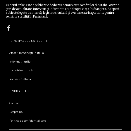
Curierul Italiei este o publicație dedicată comunității românilor din Italia, oferind
știri de actualitate, interviuri și informații utile despre viața în diaspora. Acoperă
subiecte legate de muncă, legislație, cultură și evenimente importante pentru
românii stabiliți în Peninsulă.
PRINCIPALELE CATEGORII
Afaceri românești în Italia
Informații utile
Locuri de muncă
Români în Italia
LINKURI UTILE
Contact
Despre noi
Politica de confidenţialitate