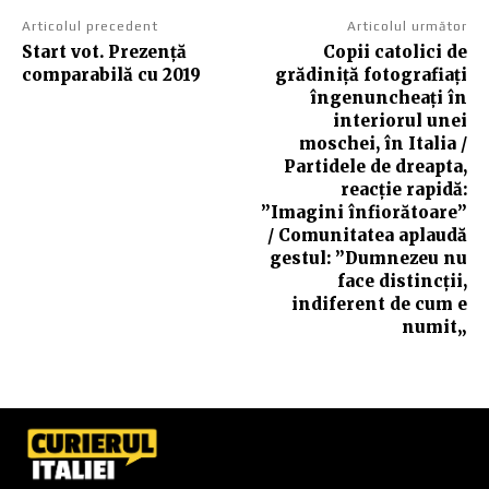
Articolul precedent
Articolul următor
Start vot. Prezență
Copii catolici de
comparabilă cu 2019
grădiniță fotografiați
îngenuncheați în
interiorul unei
moschei, în Italia /
Partidele de dreapta,
reacție rapidă:
”Imagini înfiorătoare”
/ Comunitatea aplaudă
gestul: ”Dumnezeu nu
face distincții,
indiferent de cum e
numit„