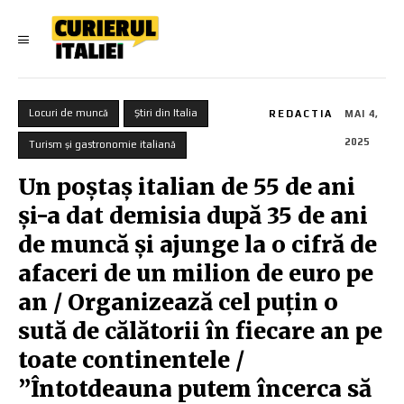
Locuri de muncă
Știri din Italia
REDACTIA
MAI 4,
2025
Turism și gastronomie italiană
Un poștaș italian de 55 de ani
și-a dat demisia după 35 de ani
de muncă și ajunge la o cifră de
afaceri de un milion de euro pe
an / Organizează cel puțin o
sută de călătorii în fiecare an pe
toate continentele /
”Întotdeauna putem încerca să