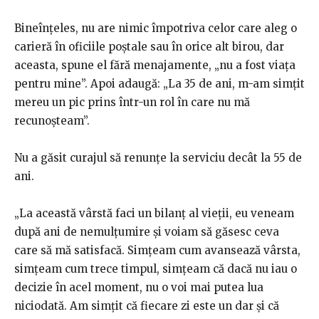
Bineînțeles, nu are nimic împotriva celor care aleg o
carieră în oficiile poștale sau în orice alt birou, dar
aceasta, spune el fără menajamente, „nu a fost viața
pentru mine”. Apoi adaugă: „La 35 de ani, m-am simțit
mereu un pic prins într-un rol în care nu mă
recunoșteam”.
Nu a găsit curajul să renunțe la serviciu decât la 55 de
ani.
„La această vârstă faci un bilanț al vieții, eu veneam
după ani de nemulțumire și voiam să găsesc ceva
care să mă satisfacă. Simțeam cum avansează vârsta,
simțeam cum trece timpul, simțeam că dacă nu iau o
decizie în acel moment, nu o voi mai putea lua
niciodată. Am simțit că fiecare zi este un dar și că