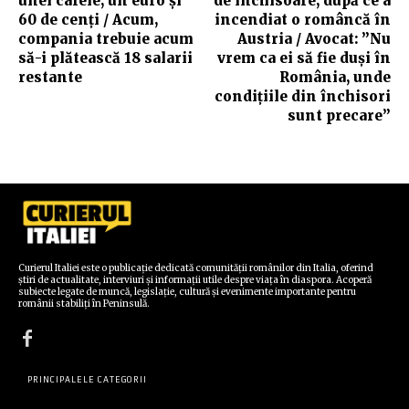
unei cafele, un euro și
de închisoare, după ce a
60 de cenți / Acum,
incendiat o româncă în
compania trebuie acum
Austria / Avocat: ”Nu
să-i plătească 18 salarii
vrem ca ei să fie duși în
restante
România, unde
condițiile din închisori
sunt precare”
Curierul Italiei este o publicație dedicată comunității românilor din Italia, oferind
știri de actualitate, interviuri și informații utile despre viața în diaspora. Acoperă
subiecte legate de muncă, legislație, cultură și evenimente importante pentru
românii stabiliți în Peninsulă.
PRINCIPALELE CATEGORII