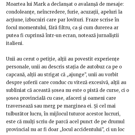
Moartea lui Mark a declanșat o avalanșă de mesaje:
condoleanțe, neîncredere, furie, acuzații, apeluri la
acțiune, izbucniri care par lovituri. Fraze scrise în
focul momentului, fără filtru, ca și cum durerea ar
putea fi cuprinsă într-un ecran, notează jurnaliștii
italieni.
Unii au cerut o petiție, alții au povestit experiențe
personale, unii au descris stația de autobuz ca pe o
capcană, alții au strigat că „ajunge”, unii au vorbit
despre șoferii care conduc cu viteză excesivă, alții au
subliniat că această șosea nu este o pistă de curse, ci o
șosea provincială cu case, afaceri și oameni care
traversează sau merg pe marginea ei. Și cel mai
tulburător lucru, în mijlocul tuturor acestor lucruri,
este că mulți scriu de parcă acel punct de pe drumul
provincial nu ar fi doar „locul accidentului”, ci un loc