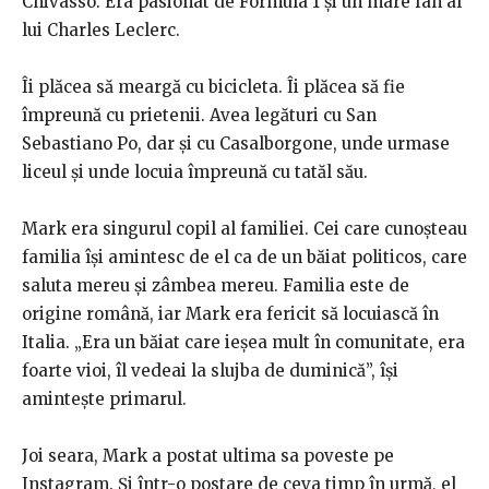
Chivasso. Era pasionat de Formula 1 și un mare fan al
lui Charles Leclerc.
Îi plăcea să meargă cu bicicleta. Îi plăcea să fie
împreună cu prietenii. Avea legături cu San
Sebastiano Po, dar și cu Casalborgone, unde urmase
liceul și unde locuia împreună cu tatăl său.
Mark era singurul copil al familiei. Cei care cunoșteau
familia își amintesc de el ca de un băiat politicos, care
saluta mereu și zâmbea mereu. Familia este de
origine română, iar Mark era fericit să locuiască în
Italia. „Era un băiat care ieșea mult în comunitate, era
foarte vioi, îl vedeai la slujba de duminică”, își
amintește primarul.
Joi seara, Mark a postat ultima sa poveste pe
Instagram. Și într-o postare de ceva timp în urmă, el