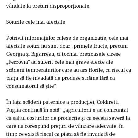
vândute la prețuri disproporționate.
Soiurile cele mai afectate
Potrivit informațiilor culese de organizație, cele mai
afectate soiuri nu sunt doar „primele fructe, precum
Georgia și Bigarreau, ci tocmai prețioasele cireșe
„Ferrovia” au suferit cele mai grave efecte ale
scăderii temperaturilor care au ars florile, cu riscul ca
piața să fie invadată de produse străine fără ca
consumatorul să știe”.
În fața scăderii puternice a producției, Coldiretti
Puglia continuă în notă: „agricultorii s-au confruntat
cu saltul costurilor de producție și cu seceta severă la
care nu corespund prețuri de vânzare adecvate, în
timp ce există riscul ca piața să fie invadată de