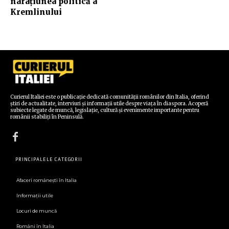
narațiunea politică a
Kremlinului
Curierul Italiei este o publicație dedicată comunității românilor din Italia, oferind
știri de actualitate, interviuri și informații utile despre viața în diaspora. Acoperă
subiecte legate de muncă, legislație, cultură și evenimente importante pentru
românii stabiliți în Peninsulă.
PRINCIPALELE CATEGORII
Afaceri românești în Italia
Informații utile
Locuri de muncă
Români în Italia