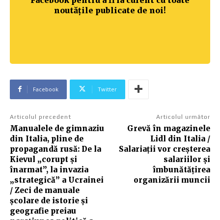
noutățile publicate de noi!
Facebook
Twitter
Articolul precedent
Articolul următor
Manualele de gimnaziu
Grevă în magazinele
din Italia, pline de
Lidl din Italia /
propagandă rusă: De la
Salariații vor creșterea
Kievul „corupt și
salariilor și
înarmat”, la invazia
îmbunătățirea
„strategică” a Ucrainei
organizării muncii
/ Zeci de manuale
școlare de istorie și
geografie preiau