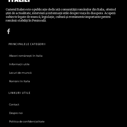
Curierul Italiei este o publicație dedicată comunității românilor din Italia, oferind
știri de actualitate, interviuri și informații utile despre viața în diaspora. Acoperă
subiecte legate de muncă, legislație, cultură și evenimente importante pentru
românii stabiliți în Peninsulă.
PRINCIPALELE CATEGORII
Afaceri românești în Italia
Informații utile
Locuri de muncă
Români în Italia
LINKURI UTILE
Contact
Despre noi
Politica de confidenţialitate