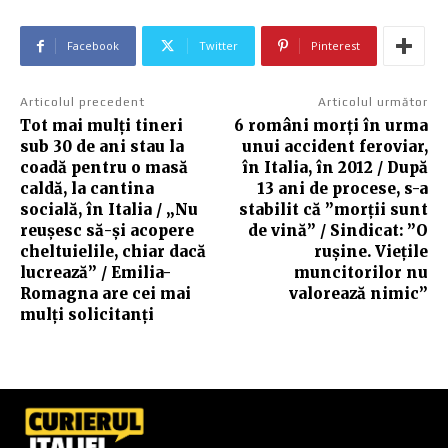
Facebook
Twitter
Pinterest
Articolul precedent
Articolul următor
Tot mai mulți tineri
6 români morți în urma
sub 30 de ani stau la
unui accident feroviar,
coadă pentru o masă
în Italia, în 2012 / După
caldă, la cantina
13 ani de procese, s-a
socială, în Italia / „Nu
stabilit că ”morții sunt
reușesc să-și acopere
de vină” / Sindicat: ”O
cheltuielile, chiar dacă
rușine. Viețile
lucrează” / Emilia-
muncitorilor nu
Romagna are cei mai
valorează nimic”
mulți solicitanți